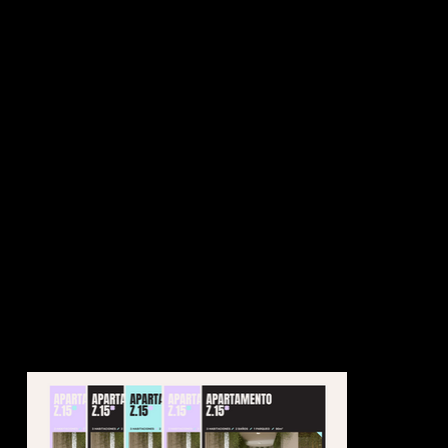
Tipo de proyecto
Branding · Naming · Estrategia
Ubicación
Guatemala
Necesitábamos hacer una marca para el mercado de bienes raíces, enfocado en vender y alquilar casas para un segmento de
alto nivel socioeconómico, pero necesitábamos salir de lo que usualmente se ve en el mercado, marcas que tienen mucho
tiempo de existir, sin renovarse, y que no necesariamente comunican ya a un target actual, joven y que está expuesto a
tendencias y diseño mundial.
Por eso desarrollamos el concepto de Neighborgood, “A great place for good people” ya que dentro de la marca encontraras
propiedades para elegir un hogar ideal.
Dentro de la solución gráfica utilizamos el símbolo de una casa pero también de una X ya que “la X marca el lugar” usualmente el
de un tesoro dentro de un mapa, en la cultura popular. Además de una paleta de colores amigable y fresca, adecuada para el
segmento femenino que dentro del proceso de decisión de compra, usualmente tiene el papel de búsqueda de marcas y
propiedades en los medios.