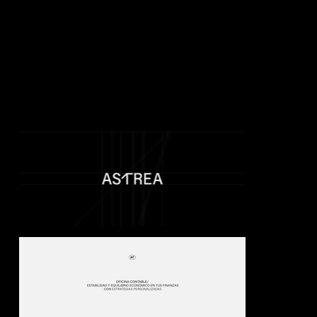
Una oficina de servicios financieros, contables y tributarios nos busca para trabajar la gestión de marca completa, desde el
nombre hasta su comunicación.
Astrea es una de las opciones realizadas, bajo el concepto de Astrea la diosa de la mitología griega quien se dedicaba a la sabia
administración de la justicia y el balance de las cosas. De esta manera dotamos de significado un nombre que también es
fácilmente legible y pronunciable pero muy diferente a lo que la industria está acostumbrada a ver.
Además este concepto nos permitía llevar a lo gráfico ese sentimiento de balance, crecimiento y diferenciación; construyendo
una identidad confiable, que es necesaria para la industria debido a los servicios que se ofrecen.